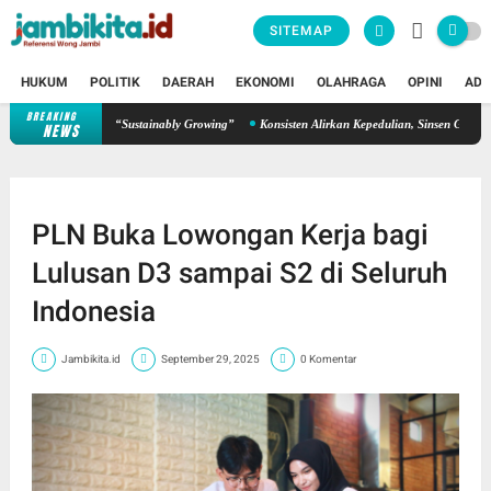
SITEMAP
HUKUM
POLITIK
DAERAH
EKONOMI
OLAHRAGA
OPINI
ADV
BREAKING
hkan Semangat “Sustainably Growing”
Konsisten Alirkan Kepedulian, Sinsen Gelar Donor
NEWS
PLN Buka Lowongan Kerja bagi
Lulusan D3 sampai S2 di Seluruh
Indonesia
Jambikita.id
September 29, 2025
0 Komentar