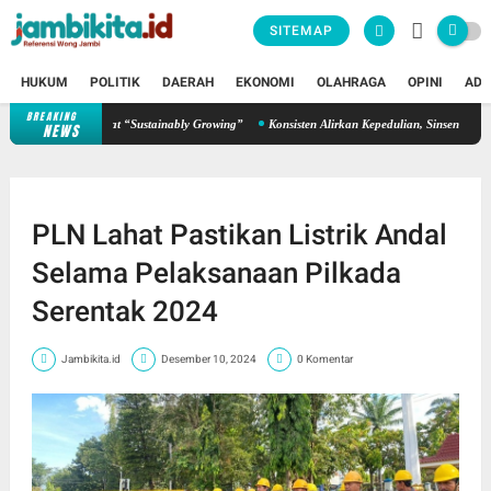
SITEMAP
HUKUM
POLITIK
DAERAH
EKONOMI
OLAHRAGA
OPINI
ADV
BREAKING
guhkan Semangat “Sustainably Growing”
Konsisten Alirkan Kepedulian, Sinsen Gelar Don
NEWS
PLN Lahat Pastikan Listrik Andal
Selama Pelaksanaan Pilkada
Serentak 2024
Jambikita.id
Desember 10, 2024
0 Komentar