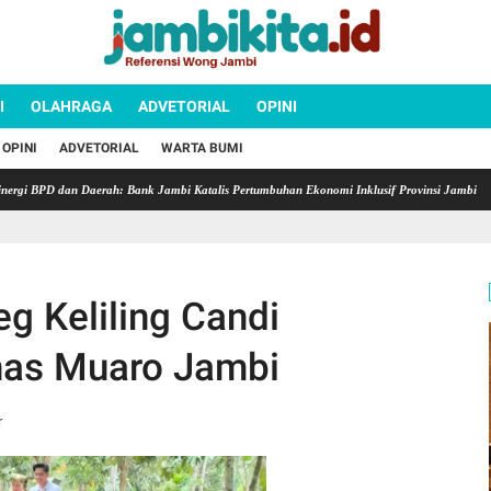
I
OLAHRAGA
ADVETORIAL
OPINI
OPINI
ADVETORIAL
WARTA BUMI
D dan Daerah: Bank Jambi Katalis Pertumbuhan Ekonomi Inklusif Provinsi Jambi
Semara
eg Keliling Candi
has Muaro Jambi
r