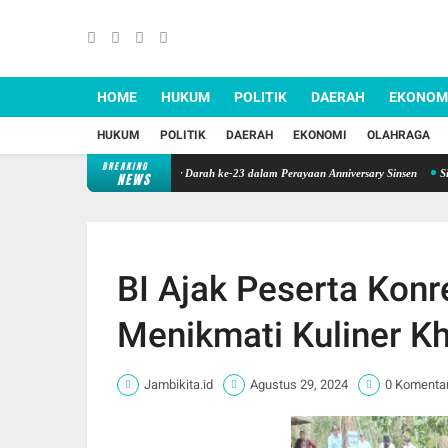
HOME
HUKUM
POLITIK
DAERAH
EKONOM
HUKUM
POLITIK
DAERAH
EKONOMI
OLAHRAGA
BREAKING
pedulian, Sinsen Gelar Donor Darah ke-23 dalam Perayaan Anniversary Sinsen
Sinergi BP
NEWS
BI Ajak Peserta Konr
Menikmati Kuliner K
Jambikita.id
Agustus 29, 2024
0 Komenta