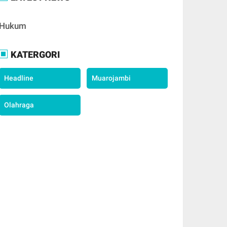
Hukum
KATERGORI
Headline
Muarojambi
Olahraga