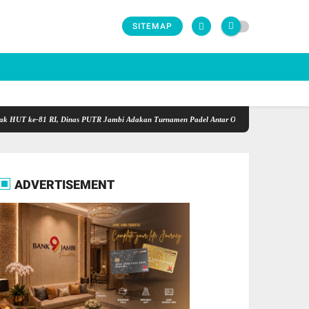
SITEMAP
e-81 RI, Dinas PUTR Jambi Adakan Turnamen Padel Antar OPD Berhadiah Total Rp40 Juta
ADVERTISEMENT