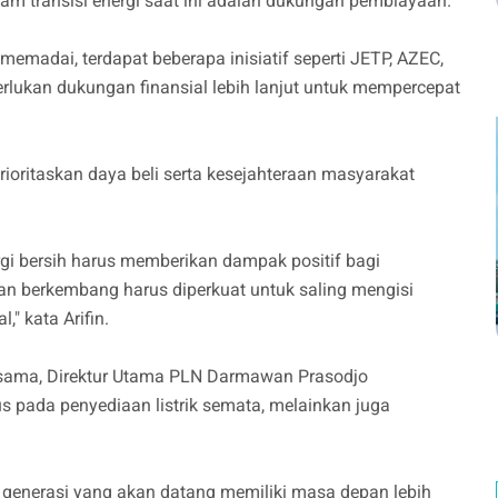
am transisi energi saat ini adalah dukungan pembiayaan.
emadai, terdapat beberapa inisiatif seperti JETP, AZEC,
erlukan dukungan finansial lebih lanjut untuk mempercepat
oritaskan daya beli serta kesejahteraan masyarakat
gi bersih harus memberikan dampak positif bagi
an berkembang harus diperkuat untuk saling mengisi
," kata Arifin.
 sama, Direktur Utama PLN Darmawan Prasodjo
s pada penyediaan listrik semata, melainkan juga
an generasi yang akan datang memiliki masa depan lebih