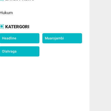
Hukum
KATERGORI
Headline
Muarojambi
Olahraga