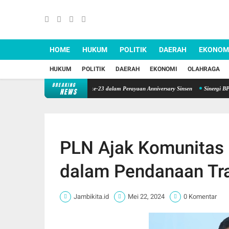
HOME
HUKUM
POLITIK
DAERAH
EKONOM
HUKUM
POLITIK
DAERAH
EKONOMI
OLAHRAGA
BREAKING
n, Sinsen Gelar Donor Darah ke-23 dalam Perayaan Anniversary Sinsen
Sinergi BPD dan D
NEWS
PLN Ajak Komunitas 
dalam Pendanaan Tra
Jambikita.id
Mei 22, 2024
0 Komentar