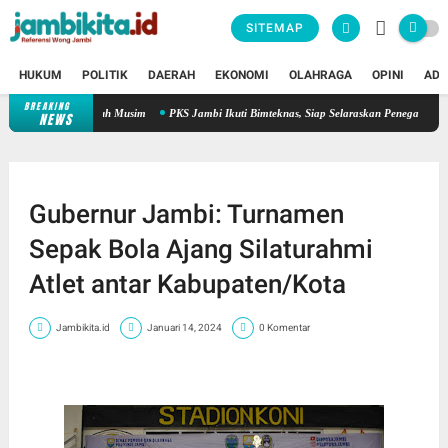
SITEMAP
HUKUM
POLITIK
DAERAH
EKONOMI
OLAHRAGA
OPINI
ADV
BREAKING
erkencang paruh Musim
PKS Jambi Ikuti Bimteknas, Siap Selaraskan Penegakan Disiplin
NEWS
Gubernur Jambi: Turnamen
Sepak Bola Ajang Silaturahmi
Atlet antar Kabupaten/Kota
Jambikita.id
Januari 14, 2024
0 Komentar