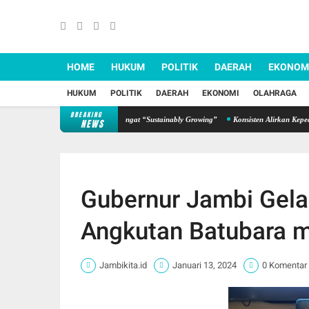
HOME
HUKUM
POLITIK
DAERAH
EKONOM
HUKUM
POLITIK
DAERAH
EKONOMI
OLAHRAGA
BREAKING
Tahun, Sinsen Teguhkan Semangat “Sustainably Growing”
Konsisten Alirkan Kepedulian,
NEWS
Gubernur Jambi Gela
Angkutan Batubara m
Jambikita.id
Januari 13, 2024
0 Komentar