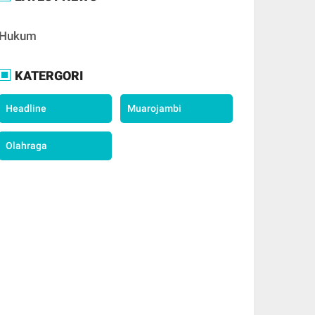
Hukum
KATERGORI
Headline
Muarojambi
Olahraga