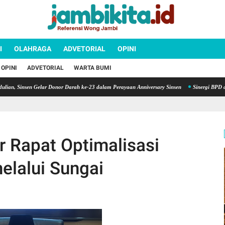
I
OLAHRAGA
ADVETORIAL
OPINI
OPINI
ADVETORIAL
WARTA BUMI
 Sinsen Gelar Donor Darah ke-23 dalam Perayaan Anniversary Sinsen
Sinergi BPD dan Dae
r Rapat Optimalisasi
elalui Sungai