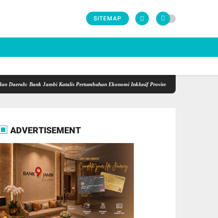
SITEMAP
rah: Bank Jambi Katalis Pertumbuhan Ekonomi Inklusif Provinsi Jambi
Semarak HUT ke-
ADVERTISEMENT