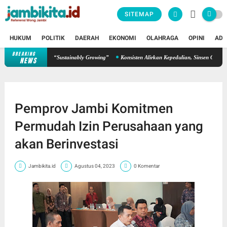
SITEMAP
HUKUM
POLITIK
DAERAH
EKONOMI
OLAHRAGA
OPINI
ADV
BREAKING
uhkan Semangat “Sustainably Growing”
Konsisten Alirkan Kepedulian, Sinsen Gelar Donor
NEWS
Pemprov Jambi Komitmen
Permudah Izin Perusahaan yang
akan Berinvestasi
Jambikita.id
Agustus 04, 2023
0 Komentar