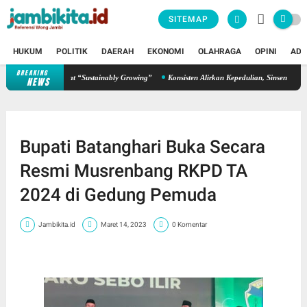
SITEMAP
HUKUM
POLITIK
DAERAH
EKONOMI
OLAHRAGA
OPINI
ADV
BREAKING
guhkan Semangat “Sustainably Growing”
Konsisten Alirkan Kepedulian, Sinsen Gelar Dono
NEWS
Bupati Batanghari Buka Secara
Resmi Musrenbang RKPD TA
2024 di Gedung Pemuda
Jambikita.id
Maret 14, 2023
0 Komentar