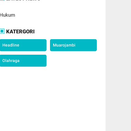
Hukum
KATERGORI
Headline
Muarojambi
Olahraga