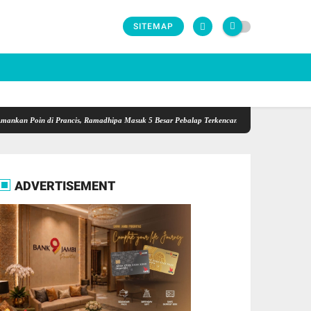
SITEMAP
Poin di Prancis, Ramadhipa Masuk 5 Besar Pebalap Terkencang paruh Musim
PKS Jambi
ADVERTISEMENT