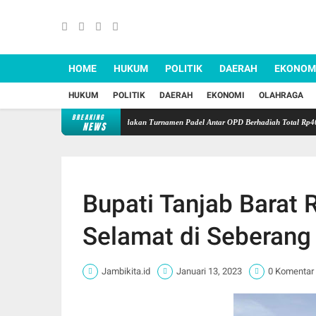
HOME
HUKUM
POLITIK
DAERAH
EKONOM
HUKUM
POLITIK
DAERAH
EKONOMI
OLAHRAGA
BREAKING
81 RI, Dinas PUTR Jambi Adakan Turnamen Padel Antar OPD Berhadiah Total Rp40 Juta
NEWS
Bupati Tanjab Barat
Selamat di Seberang
Jambikita.id
Januari 13, 2023
0 Komentar