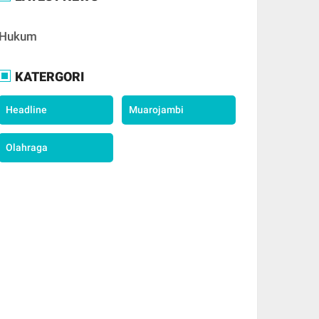
Hukum
KATERGORI
Headline
Muarojambi
Olahraga