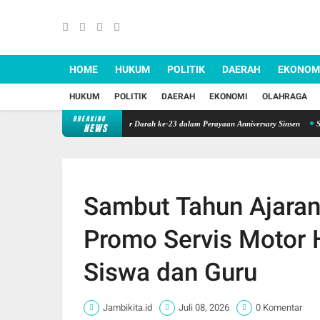
HOME
HUKUM
POLITIK
DAERAH
EKONOM
HUKUM
POLITIK
DAERAH
EKONOMI
OLAHRAGA
BREAKING
Kepedulian, Sinsen Gelar Donor Darah ke-23 dalam Perayaan Anniversary Sinsen
Sinergi 
NEWS
Sambut Tahun Ajaran
Promo Servis Motor
Siswa dan Guru
Jambikita.id
Juli 08, 2026
0 Komentar