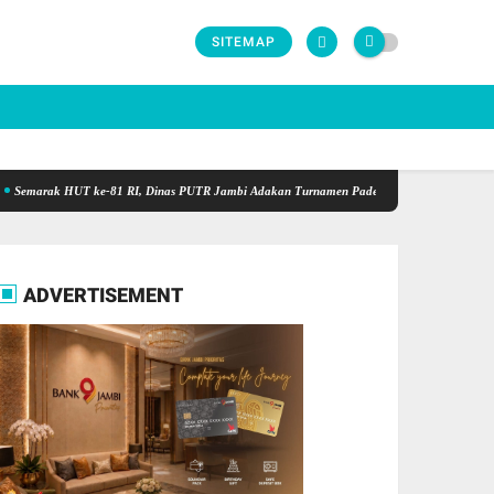
SITEMAP
rak HUT ke-81 RI, Dinas PUTR Jambi Adakan Turnamen Padel Antar OPD Berhadiah Total 
ADVERTISEMENT