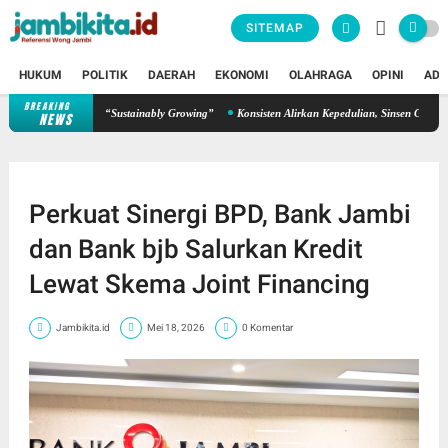
SITEMAP
HUKUM
POLITIK
DAERAH
EKONOMI
OLAHRAGA
OPINI
ADV
BREAKING
hkan Semangat “Sustainably Growing”
Konsisten Alirkan Kepedulian, Sinsen Gelar Donor
NEWS
Perkuat Sinergi BPD, Bank Jambi
dan Bank bjb Salurkan Kredit
Lewat Skema Joint Financing
Jambikita.id
Mei 18, 2026
0 Komentar