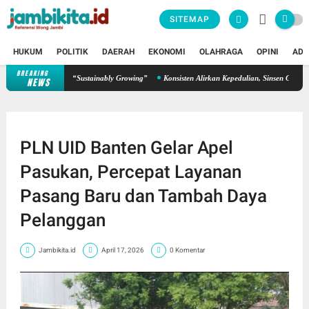
SITEMAP
HUKUM
POLITIK
DAERAH
EKONOMI
OLAHRAGA
OPINI
ADV
BREAKING
hkan Semangat “Sustainably Growing”
Konsisten Alirkan Kepedulian, Sinsen Gelar Donor
NEWS
PLN UID Banten Gelar Apel
Pasukan, Percepat Layanan
Pasang Baru dan Tambah Daya
Pelanggan
Jambikita.id
April 17, 2026
0 Komentar