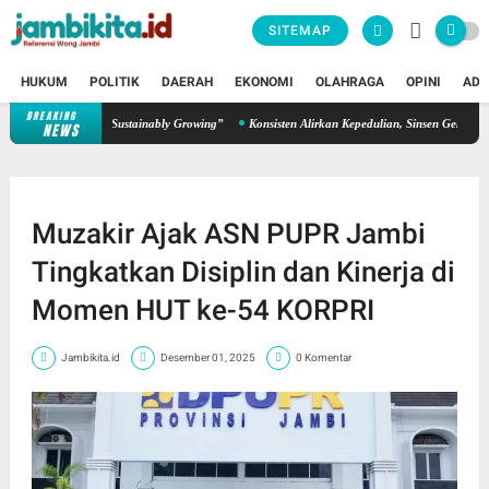
SITEMAP
HUKUM
POLITIK
DAERAH
EKONOMI
OLAHRAGA
OPINI
ADV
BREAKING
kan Semangat “Sustainably Growing”
Konsisten Alirkan Kepedulian, Sinsen Gelar Donor D
NEWS
Muzakir Ajak ASN PUPR Jambi
Tingkatkan Disiplin dan Kinerja di
Momen HUT ke-54 KORPRI
Jambikita.id
Desember 01, 2025
0 Komentar