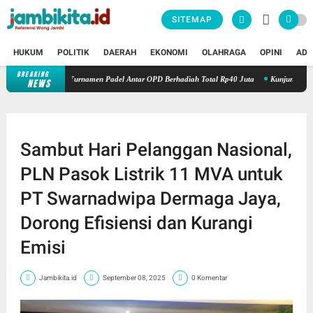
SITEMAP
HUKUM
POLITIK
DAERAH
EKONOMI
OLAHRAGA
OPINI
ADV
BREAKING
ambi Adakan Turnamen Padel Antar OPD Berhadiah Total Rp40 Juta
Kunjungi Booth PL
NEWS
Sambut Hari Pelanggan Nasional,
PLN Pasok Listrik 11 MVA untuk
PT Swarnadwipa Dermaga Jaya,
Dorong Efisiensi dan Kurangi
Emisi
Jambikita.id
September 08, 2025
0 Komentar