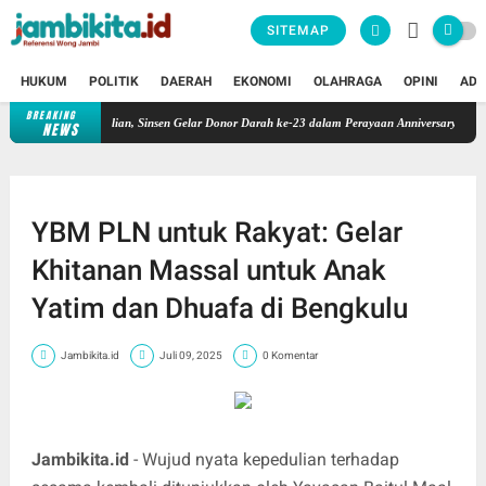
SITEMAP
HUKUM
POLITIK
DAERAH
EKONOMI
OLAHRAGA
OPINI
ADV
BREAKING
n Alirkan Kepedulian, Sinsen Gelar Donor Darah ke-23 dalam Perayaan Anniversary Sinsen
NEWS
YBM PLN untuk Rakyat: Gelar
Khitanan Massal untuk Anak
Yatim dan Dhuafa di Bengkulu
Jambikita.id
Juli 09, 2025
0 Komentar
Jambikita.id
- Wujud nyata kepedulian terhadap