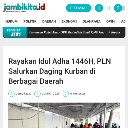
SITEMAP
HUKUM
POLITIK
DAERAH
EKONOMI
OLAHRAGA
OPINI
ADV
BREAKING
ambi Adakan Turnamen Padel Antar OPD Berhadiah Total Rp40 Juta
Kunjungi Booth PL
NEWS
Rayakan Idul Adha 1446H, PLN
Salurkan Daging Kurban di
Berbagai Daerah
Jambikita.id
Juni 07, 2025
0 Komentar