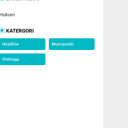
Hukum
KATERGORI
Headline
Muarojambi
Olahraga