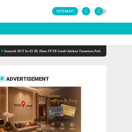
SITEMAP
k HUT ke-81 RI, Dinas PUTR Jambi Adakan Turnamen Padel Antar OPD Berhadiah Total Rp
ADVERTISEMENT