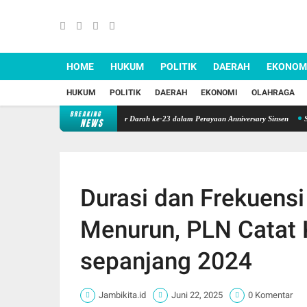
HOME
HUKUM
POLITIK
DAERAH
EKONOM
HUKUM
POLITIK
DAERAH
EKONOMI
OLAHRAGA
BREAKING
pedulian, Sinsen Gelar Donor Darah ke-23 dalam Perayaan Anniversary Sinsen
Sinergi BP
NEWS
Durasi dan Frekuensi
Menurun, PLN Catat K
sepanjang 2024
Jambikita.id
Juni 22, 2025
0 Komentar