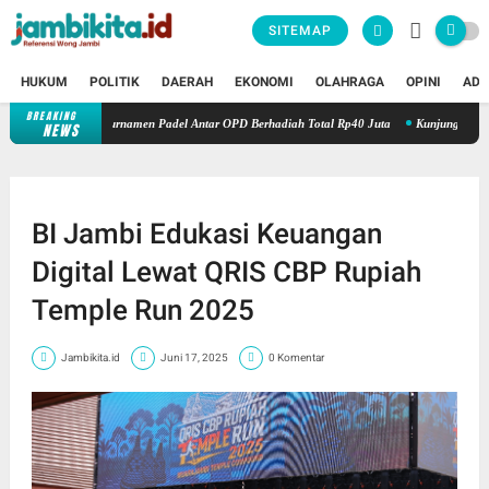
SITEMAP
HUKUM
POLITIK
DAERAH
EKONOMI
OLAHRAGA
OPINI
ADV
BREAKING
bi Adakan Turnamen Padel Antar OPD Berhadiah Total Rp40 Juta
Kunjungi Booth PLN 
NEWS
BI Jambi Edukasi Keuangan
Digital Lewat QRIS CBP Rupiah
Temple Run 2025
Jambikita.id
Juni 17, 2025
0 Komentar