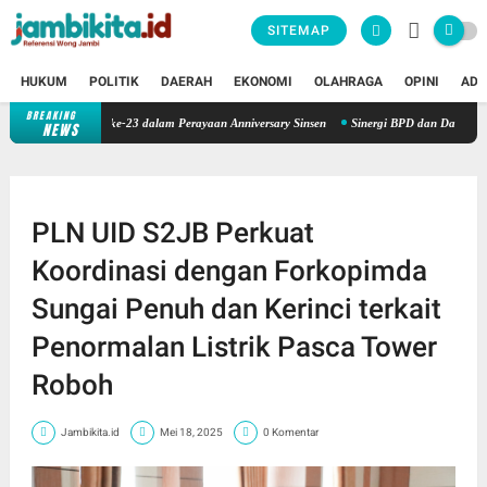
SITEMAP
HUKUM
POLITIK
DAERAH
EKONOMI
OLAHRAGA
OPINI
ADV
BREAKING
Konsisten Alirkan Kepedulian, Sinsen Gelar Donor Darah ke-23 dalam 
NEWS
PLN UID S2JB Perkuat
Koordinasi dengan Forkopimda
Sungai Penuh dan Kerinci terkait
Penormalan Listrik Pasca Tower
Roboh
Jambikita.id
Mei 18, 2025
0 Komentar