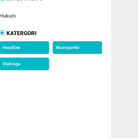
Hukum
KATERGORI
Headline
Muarojambi
Olahraga