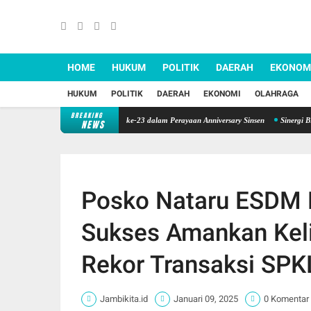
HOME
HUKUM
POLITIK
DAERAH
EKONOM
HUKUM
POLITIK
DAERAH
EKONOMI
OLAHRAGA
BREAKING
n, Sinsen Gelar Donor Darah ke-23 dalam Perayaan Anniversary Sinsen
Sinergi BPD dan Da
NEWS
Posko Nataru ESDM 
Sukses Amankan Keli
Rekor Transaksi SP
Jambikita.id
Januari 09, 2025
0 Komentar