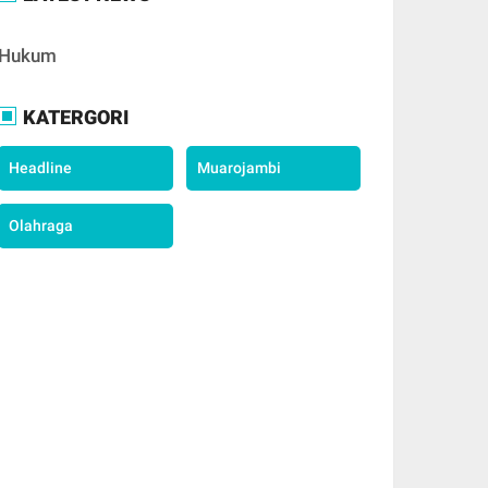
Hukum
KATERGORI
Headline
Muarojambi
Olahraga