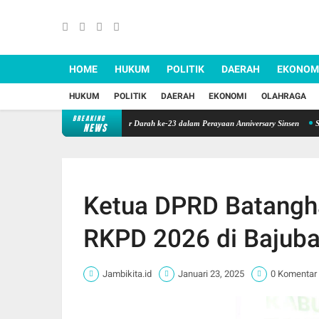
HOME
HUKUM
POLITIK
DAERAH
EKONOM
HUKUM
POLITIK
DAERAH
EKONOMI
OLAHRAGA
BREAKING
 Kepedulian, Sinsen Gelar Donor Darah ke-23 dalam Perayaan Anniversary Sinsen
Sinergi 
NEWS
Ketua DPRD Batangha
RKPD 2026 di Bajub
Jambikita.id
Januari 23, 2025
0 Komentar