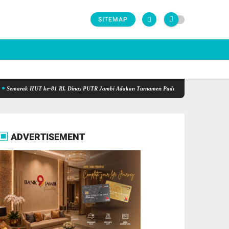
SITEMAP
rak HUT ke-81 RI, Dinas PUTR Jambi Adakan Turnamen Padel Antar OPD Berhadiah Total 
ADVERTISEMENT