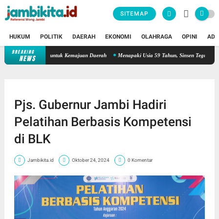
SITEMAP
HUKUM
POLITIK
DAERAH
EKONOMI
OLAHRAGA
OPINI
ADV
BREAKING
Bank 9 Jambi Bukan Nomor Dua: Ini Bank Nomor Satu untuk Kema
NEWS
Pjs. Gubernur Jambi Hadiri
Pelatihan Berbasis Kompetensi
di BLK
Jambikita.id
Oktober 24, 2024
0 Komentar