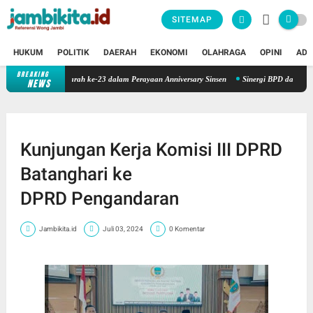
SITEMAP
HUKUM
POLITIK
DAERAH
EKONOMI
OLAHRAGA
OPINI
ADV
BREAKING
en Gelar Donor Darah ke-23 dalam Perayaan Anniversary Sinsen
Sinergi BPD dan Daerah: 
NEWS
Kunjungan Kerja Komisi III DPRD
Batanghari ke
DPRD Pengandaran
Jambikita.id
Juli 03, 2024
0 Komentar