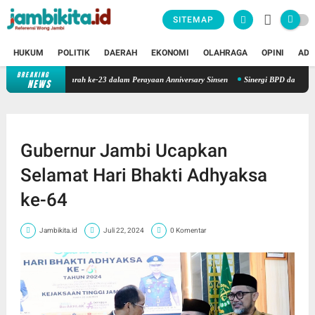
SITEMAP
HUKUM
POLITIK
DAERAH
EKONOMI
OLAHRAGA
OPINI
ADV
BREAKING
 Gelar Donor Darah ke-23 dalam Perayaan Anniversary Sinsen
Sinergi BPD dan Daerah: Ba
NEWS
Gubernur Jambi Ucapkan
Selamat Hari Bhakti Adhyaksa
ke-64
Jambikita.id
Juli 22, 2024
0 Komentar