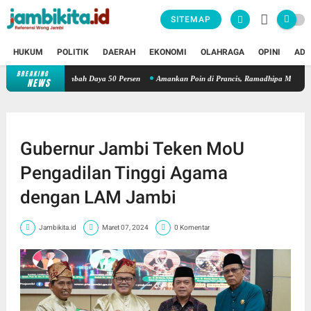
SITEMAP
HUKUM
POLITIK
DAERAH
EKONOMI
OLAHRAGA
OPINI
ADV
BREAKING
Kunjungi Booth PLN di GIIAS 2026, Nikmati Promo Tambah Daya 50
NEWS
Gubernur Jambi Teken MoU
Pengadilan Tinggi Agama
dengan LAM Jambi
Jambikita.id
Maret 07, 2024
0 Komentar