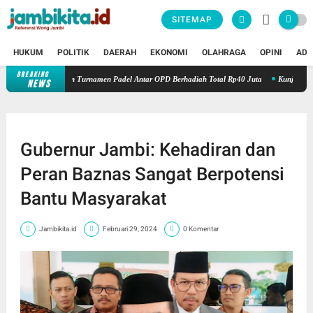
SITEMAP
HUKUM
POLITIK
DAERAH
EKONOMI
OLAHRAGA
OPINI
ADV
BREAKING
 Jambi Adakan Turnamen Padel Antar OPD Berhadiah Total Rp40 Juta
Kunjungi Booth
NEWS
Gubernur Jambi: Kehadiran dan
Peran Baznas Sangat Berpotensi
Bantu Masyarakat
Jambikita.id
Februari 29, 2024
0 Komentar