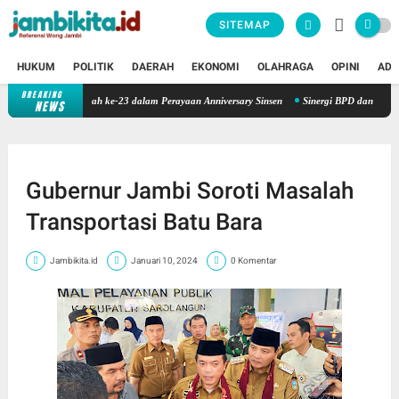
SITEMAP
HUKUM
POLITIK
DAERAH
EKONOMI
OLAHRAGA
OPINI
ADV
BREAKING
 Gelar Donor Darah ke-23 dalam Perayaan Anniversary Sinsen
Sinergi BPD dan Daerah: Ba
NEWS
Gubernur Jambi Soroti Masalah
Transportasi Batu Bara
Jambikita.id
Januari 10, 2024
0 Komentar