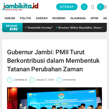
SITEMAP
HUKUM
POLITIK
DAERAH
EKONOMI
OLAHRAGA
OPINI
ADV
BREAKING
hkan Semangat “Sustainably Growing”
Konsisten Alirkan Kepedulian, Sinsen Gelar Donor
NEWS
Gubernur Jambi: PMII Turut
Berkontribusi dalam Membentuk
Tatanan Perubahan Zaman
Jambikita.id
Januari 27, 2024
0 Komentar