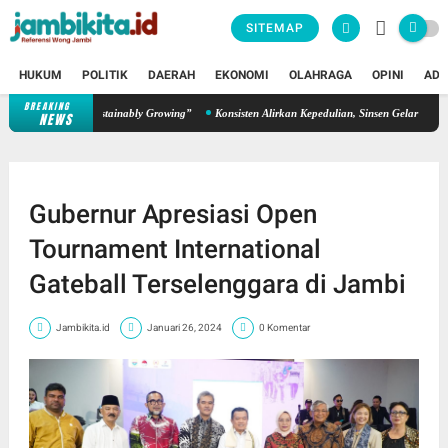
SITEMAP
HUKUM
POLITIK
DAERAH
EKONOMI
OLAHRAGA
OPINI
ADV
BREAKING
Menapaki Usia 59 Tahun, Sinsen Teguhkan Semangat “Sustainably Gro
NEWS
Gubernur Apresiasi Open
Tournament International
Gateball Terselenggara di Jambi
Jambikita.id
Januari 26, 2024
0 Komentar