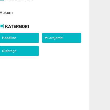
Hukum
KATERGORI
Headline
Muarojambi
Olahraga