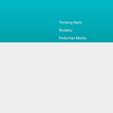
Tentang Kami
Redaksi
Pedoman Media
Info & Kontak
l
Faq
© Copyright 2022 -
Jambi Kita