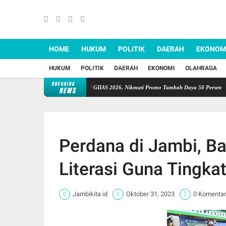
HOME
HUKUM
POLITIK
DAERAH
EKONOM
HUKUM
POLITIK
DAERAH
EKONOMI
OLAHRAGA
BREAKING
ta
Kunjungi Booth PLN di GIIAS 2026, Nikmati Promo Tambah Daya 50 Persen
Aman
NEWS
Perdana di Jambi, Ba
Literasi Guna Tingka
Jambikita.id
Oktober 31, 2023
0 Komentar