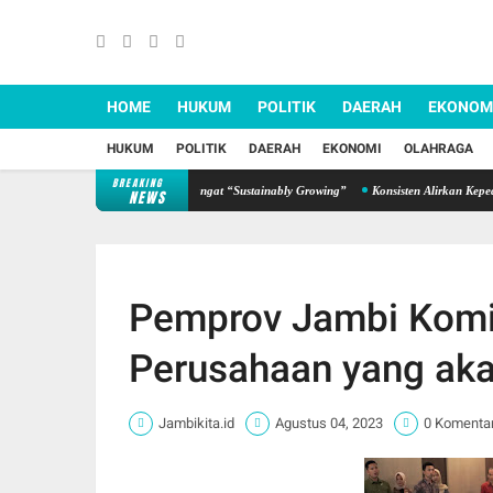
HOME
HUKUM
POLITIK
DAERAH
EKONOM
HUKUM
POLITIK
DAERAH
EKONOMI
OLAHRAGA
BREAKING
ahun, Sinsen Teguhkan Semangat “Sustainably Growing”
Konsisten Alirkan Kepedulian, 
NEWS
Pemprov Jambi Komi
Perusahaan yang aka
Jambikita.id
Agustus 04, 2023
0 Komenta