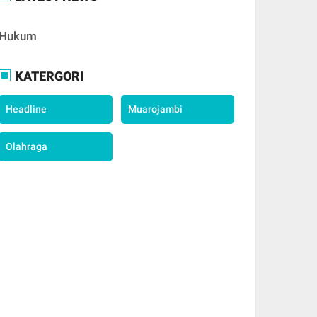
Hukum
KATERGORI
Headline
Muarojambi
Olahraga