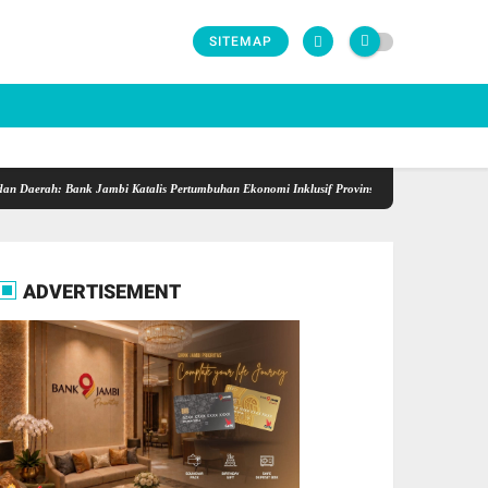
SITEMAP
ah: Bank Jambi Katalis Pertumbuhan Ekonomi Inklusif Provinsi Jambi
Semarak HUT ke-8
ADVERTISEMENT