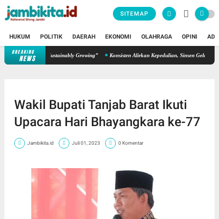
SITEMAP
HUKUM
POLITIK
DAERAH
EKONOMI
OLAHRAGA
OPINI
ADV
BREAKING
an Semangat “Sustainably Growing”
Konsisten Alirkan Kepedulian, Sinsen Gelar Donor D
NEWS
Wakil Bupati Tanjab Barat Ikuti
Upacara Hari Bhayangkara ke-77
Jambikita.id
Juli 01, 2023
0 Komentar