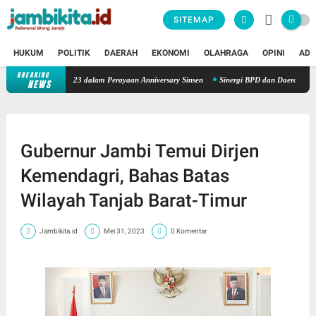
SITEMAP
HUKUM
POLITIK
DAERAH
EKONOMI
OLAHRAGA
OPINI
ADV
BREAKING
lar Donor Darah ke-23 dalam Perayaan Anniversary Sinsen
Sinergi BPD dan Daerah: Bank 
NEWS
Gubernur Jambi Temui Dirjen
Kemendagri, Bahas Batas
Wilayah Tanjab Barat-Timur
Jambikita.id
Mei 31, 2023
0 Komentar