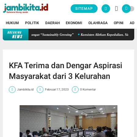
SITEMAP
HUKUM
POLITIK
DAERAH
EKONOMI
OLAHRAGA
OPINI
ADV
BREAKING
n Teguhkan Semangat “Sustainably Growing”
Konsisten Alirkan Kepedulian, Sinsen Gela
NEWS
KFA Terima dan Dengar Aspirasi
Masyarakat dari 3 Kelurahan
Jambikita.id
Februari 17, 2023
0 Komentar