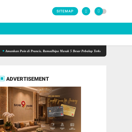
SITEMAP
ankan Poin di Prancis, Ramadhipa Masuk 5 Besar Pebalap Terkencang paruh Musim
PKS
ADVERTISEMENT