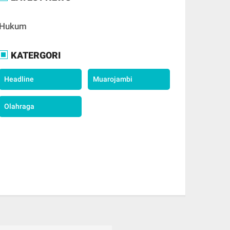
Hukum
KATERGORI
Headline
Muarojambi
Olahraga