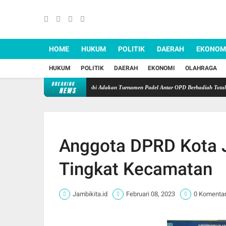
HOME
HUKUM
POLITIK
DAERAH
EKONOM
HUKUM
POLITIK
DAERAH
EKONOMI
OLAHRAGA
BREAKING
UT ke-81 RI, Dinas PUTR Jambi Adakan Turnamen Padel Antar OPD Berhadiah Total Rp40 
NEWS
Anggota DPRD Kota 
Tingkat Kecamatan
Jambikita.id
Februari 08, 2023
0 Komenta