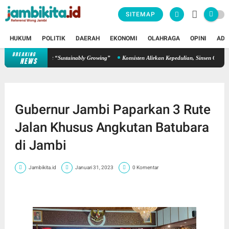
SITEMAP
HUKUM
POLITIK
DAERAH
EKONOMI
OLAHRAGA
OPINI
ADV
BREAKING
uhkan Semangat “Sustainably Growing”
Konsisten Alirkan Kepedulian, Sinsen Gelar Dono
NEWS
Gubernur Jambi Paparkan 3 Rute
Jalan Khusus Angkutan Batubara
di Jambi
Jambikita.id
Januari 31, 2023
0 Komentar