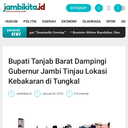
SITEMAP
HUKUM
POLITIK
DAERAH
EKONOMI
OLAHRAGA
OPINI
ADV
BREAKING
Teguhkan Semangat “Sustainably Growing”
Konsisten Alirkan Kepedulian, Sinsen Gelar D
NEWS
Bupati Tanjab Barat Dampingi
Gubernur Jambi Tinjau Lokasi
Kebakaran di Tungkal
Jambikita.id
Januari 04, 2023
0 Komentar