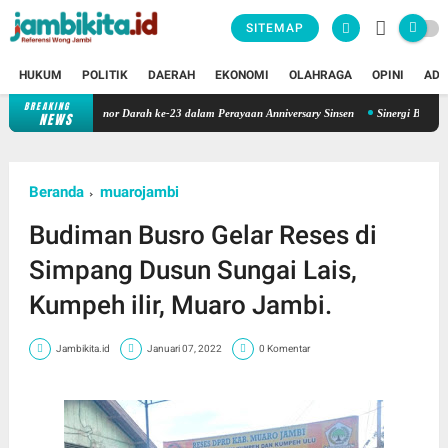
SITEMAP
HUKUM
POLITIK
DAERAH
EKONOMI
OLAHRAGA
OPINI
ADV
BREAKING
insen Gelar Donor Darah ke-23 dalam Perayaan Anniversary Sinsen
Sinergi BPD dan Daera
NEWS
Beranda
muarojambi
Budiman Busro Gelar Reses di
Simpang Dusun Sungai Lais,
Kumpeh ilir, Muaro Jambi.
Jambikita.id
Januari 07, 2022
0 Komentar