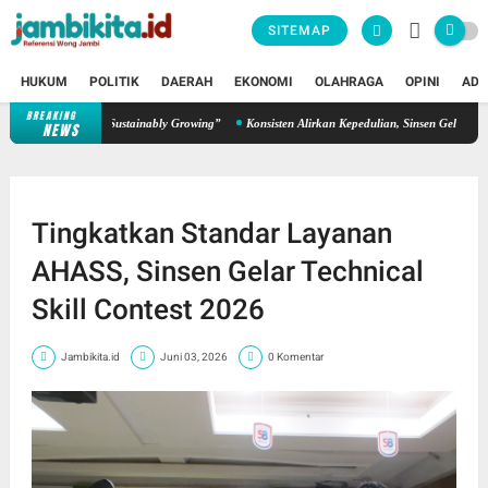
SITEMAP
HUKUM
POLITIK
DAERAH
EKONOMI
OLAHRAGA
OPINI
ADV
BREAKING
Menapaki Usia 59 Tahun, Sinsen Teguhkan Semangat “Sustainably 
NEWS
Tingkatkan Standar Layanan
AHASS, Sinsen Gelar Technical
Skill Contest 2026
Jambikita.id
Juni 03, 2026
0 Komentar